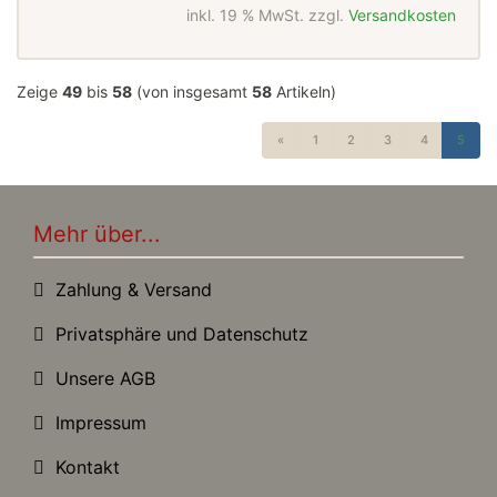
inkl. 19 % MwSt. zzgl.
Versandkosten
Zeige
49
bis
58
(von insgesamt
58
Artikeln)
«
1
2
3
4
5
Mehr über...
Zahlung & Versand
Privatsphäre und Datenschutz
Unsere AGB
Impressum
Kontakt