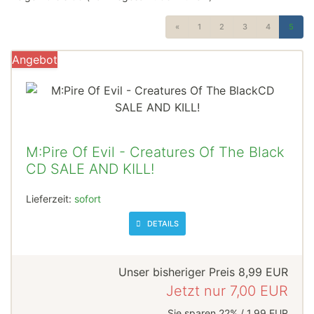
«
1
2
3
4
5
Angebot
M:Pire Of Evil - Creatures Of The Black
CD SALE AND KILL!
Lieferzeit:
sofort
DETAILS
Unser bisheriger Preis
8,99 EUR
Jetzt nur
7,00 EUR
Sie sparen 22% / 1,99 EUR