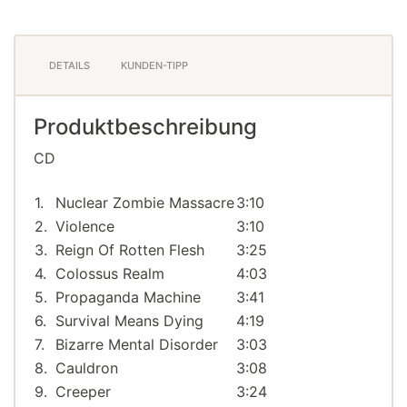
DETAILS
KUNDEN-TIPP
Produktbeschreibung
CD
1.
Nuclear Zombie Massacre
3:10
2.
Violence
3:10
3.
Reign Of Rotten Flesh
3:25
4.
Colossus Realm
4:03
5.
Propaganda Machine
3:41
6.
Survival Means Dying
4:19
7.
Bizarre Mental Disorder
3:03
8.
Cauldron
3:08
9.
Creeper
3:24