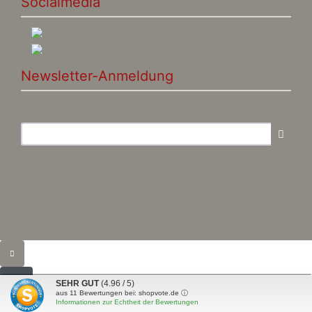
Socialmedia
Newsletter-Anmeldung
E-Mail-Adresse:
Der Newsletter kann jederzeit hier oder in Ihrem
Kundenkonto abbestellt werden.
pro-subkultur © 2026 | Template © 2026 by Karl
SEHR GUT
(4.96 / 5)
aus
11
Bewertungen bei: shopvote.de ⓘ
Informationen zur Echtheit der Bewertungen
mod
ified eCommerce Shopsoftware © 2009-2026