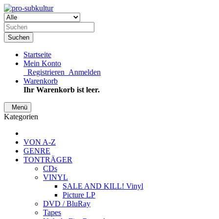
Suchen
Startseite
Mein Konto
Registrieren
Anmelden
Warenkorb
Ihr Warenkorb ist leer.
Menü
Kategorien
VON A-Z
GENRE
TONTRÄGER
CDs
VINYL
SALE AND KILL! Vinyl
Picture LP
DVD / BluRay
Tapes