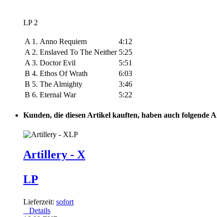
LP 2
A 1.
Anno Requiem
4:12
A 2.
Enslaved To The Neither
5:25
A 3.
Doctor Evil
5:51
B 4.
Ethos Of Wrath
6:03
B 5.
The Almighty
3:46
B 6.
Eternal War
5:22
Kunden, die diesen Artikel kauften, haben auch folgende Art
Artillery - X
LP
Lieferzeit:
sofort
Details