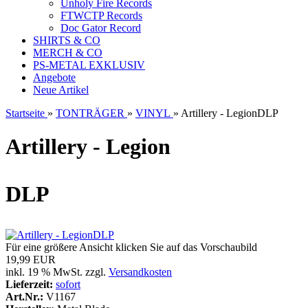
Unholy Fire Records
FTWCTP Records
Doc Gator Record
SHIRTS & CO
MERCH & CO
PS-METAL EXKLUSIV
Angebote
Neue Artikel
Startseite
»
TONTRÄGER
»
VINYL
»
Artillery - LegionDLP
Artillery - Legion
DLP
Für eine größere Ansicht klicken Sie auf das Vorschaubild
19,99 EUR
inkl. 19 % MwSt. zzgl.
Versandkosten
Lieferzeit:
sofort
Art.Nr.:
V1167