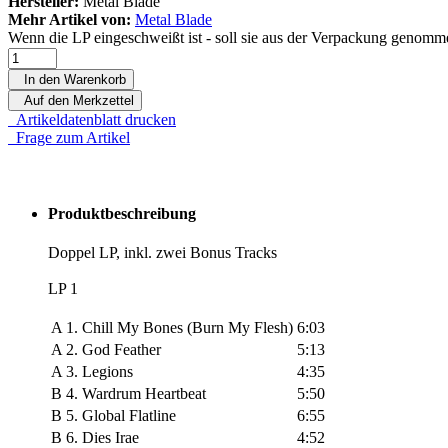
Hersteller:
Metal Blade
Mehr Artikel von:
Metal Blade
Wenn die LP eingeschweißt ist - soll sie aus der Verpackung genomm
In den Warenkorb
Auf den Merkzettel
Artikeldatenblatt drucken
Frage zum Artikel
Produktbeschreibung
Doppel LP, inkl. zwei Bonus Tracks
LP 1
A 1.
Chill My Bones (Burn My Flesh)
6:03
A 2.
God Feather
5:13
A 3.
Legions
4:35
B 4.
Wardrum Heartbeat
5:50
B 5.
Global Flatline
6:55
B 6.
Dies Irae
4:52