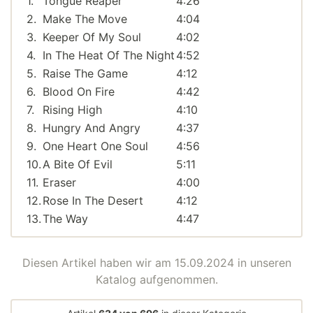
1.
Tongue Reaper
4:26
2.
Make The Move
4:04
3.
Keeper Of My Soul
4:02
4.
In The Heat Of The Night
4:52
5.
Raise The Game
4:12
6.
Blood On Fire
4:42
7.
Rising High
4:10
8.
Hungry And Angry
4:37
9.
One Heart One Soul
4:56
10.
A Bite Of Evil
5:11
11.
Eraser
4:00
12.
Rose In The Desert
4:12
13.
The Way
4:47
Diesen Artikel haben wir am 15.09.2024 in unseren
Katalog aufgenommen.