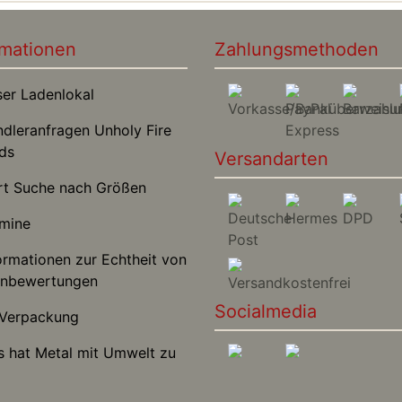
rmationen
Zahlungsmethoden
r Ladenlokal
leranfragen Unholy Fire
ds
Versandarten
t Suche nach Größen
mine
rmationen zur Echtheit von
nbewertungen
Socialmedia
Verpackung
hat Metal mit Umwelt zu