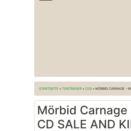
STARTSEITE
»
TONTRÄGER
»
CDS
»
MÖRBID CARNAGE - NI
Mörbid Carnage 
CD SALE AND KI