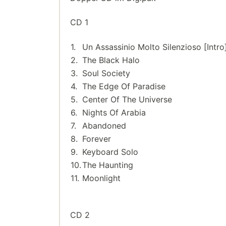
CD 1
1.
Un Assassinio Molto Silenzioso [Intro
2.
The Black Halo
3.
Soul Society
4.
The Edge Of Paradise
5.
Center Of The Universe
6.
Nights Of Arabia
7.
Abandoned
8.
Forever
9.
Keyboard Solo
10.
The Haunting
11.
Moonlight
CD 2