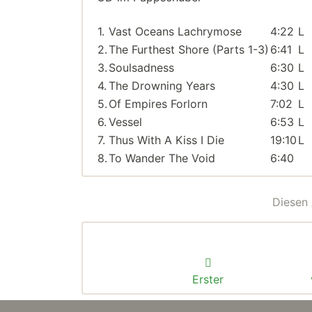
1.
Vast Oceans Lachrymose
4:22
L
2.
The Furthest Shore (Parts 1-3)
6:41
L
3.
Soulsadness
6:30
L
4.
The Drowning Years
4:30
L
5.
Of Empires Forlorn
7:02
L
6.
Vessel
6:53
L
7.
Thus With A Kiss I Die
19:10
L
8.
To Wander The Void
6:40
Diesen 
Erster