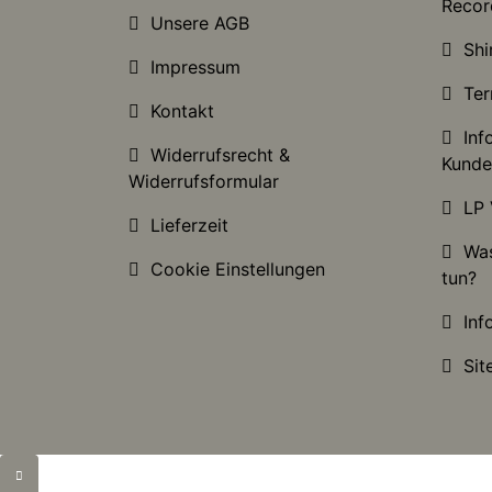
Recor
Unsere AGB
Shir
Impressum
Ter
Kontakt
Info
Widerrufsrecht &
Kunde
Widerrufsformular
LP 
Lieferzeit
Was 
Cookie Einstellungen
tun?
Info
Sit