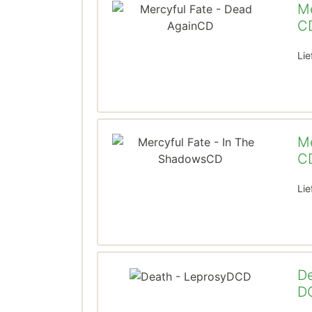
Me
C
Lie
Me
C
Lie
De
D