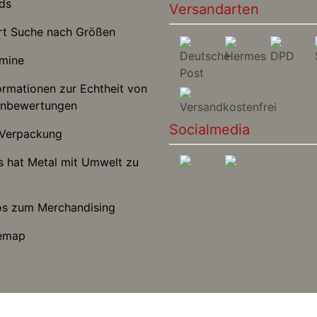
ds
Versandarten
t Suche nach Größen
mine
rmationen zur Echtheit von
nbewertungen
Socialmedia
Verpackung
hat Metal mit Umwelt zu
s zum Merchandising
emap
pro-subkultur © 2026 | Template © 2026 by Karl