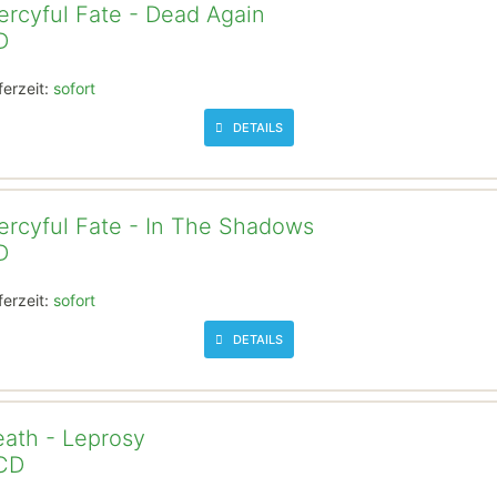
rcyful Fate - Dead Again
D
ferzeit:
sofort
DETAILS
rcyful Fate - In The Shadows
D
ferzeit:
sofort
DETAILS
ath - Leprosy
CD