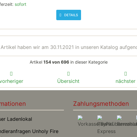
ferzeit:
sofort
DETAILS
 Artikel haben wir am 30.11.2021 in unseren Katalog aufge
Artikel
154 von 696
in dieser Kategorie
vorheriger
Übersicht
nächster
rmationen
Zahlungsmethoden
r Ladenlokal
leranfragen Unholy Fire