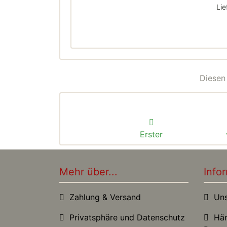
Lie
Diesen
Erster
Mehr über...
Info
Zahlung & Versand
Unse
Privatsphäre und Datenschutz
Händ