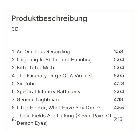
Produktbeschreibung
CD
1.
An Ominous Recording
1:58
2.
Lingering In An Imprint Haunting
5:04
3.
Bitte Tötet Mich
5:04
4.
The Funerary Dirge Of A Violinist
8:05
5.
Sir John
4:28
6.
Spectral Infantry Battalions
2:04
7.
General Nightmare
4:19
8.
Little Hector, What Have You Done?
4:55
These Fields Are Lurking (Seven Pairs Of
9.
7:15
Demon Eyes)