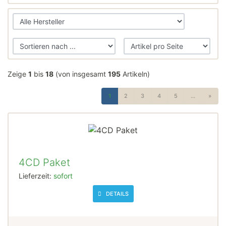
Zeige
1
bis
18
(von insgesamt
195
Artikeln)
1
2
3
4
5
...
»
4CD Paket
Lieferzeit:
sofort
DETAILS