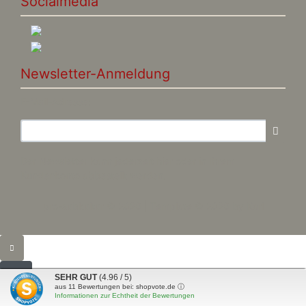
Socialmedia
Newsletter-Anmeldung
E-Mail-Adresse:
Der Newsletter kann jederzeit hier oder in Ihrem
Kundenkonto abbestellt werden.
pro-subkultur © 2026 | Template © 2026 by Karl
SEHR GUT
(4.96 / 5)
aus
11
Bewertungen bei: shopvote.de ⓘ
Informationen zur Echtheit der Bewertungen
mod
ified eCommerce Shopsoftware © 2009-2026