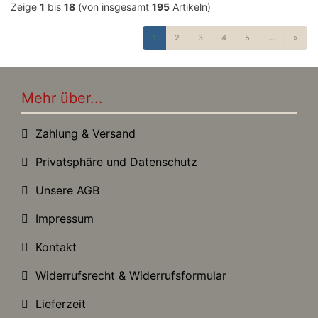
Zeige
1
bis
18
(von insgesamt
195
Artikeln)
1
2
3
4
5
...
»
Mehr über...
Zahlung & Versand
Privatsphäre und Datenschutz
Unsere AGB
Impressum
Kontakt
Widerrufsrecht & Widerrufsformular
Lieferzeit