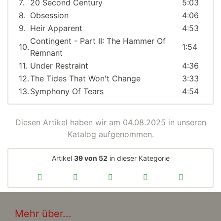
7.
20 Second Century
5:03
8.
Obsession
4:06
9.
Heir Apparent
4:53
Contingent - Part II: The Hammer Of
10.
1:54
Remnant
11.
Under Restraint
4:36
12.
The Tides That Won't Change
3:33
13.
Symphony Of Tears
4:54
Diesen Artikel haben wir am 04.08.2025 in unseren
Katalog aufgenommen.
Artikel
39 von 52
in dieser Kategorie
Mehr über...