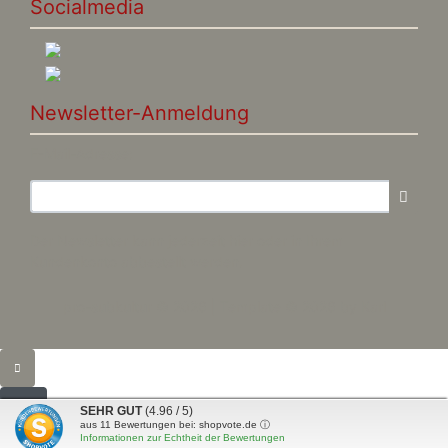
Socialmedia
Newsletter-Anmeldung
E-Mail-Adresse:
Der Newsletter kann jederzeit hier oder in Ihrem
Kundenkonto abbestellt werden.
pro-subkultur © 2026 | Template © 2026 by Karl
SEHR GUT
(4.96 / 5)
aus
11
Bewertungen bei: shopvote.de ⓘ
Informationen zur Echtheit der Bewertungen
mod
ified eCommerce Shopsoftware © 2009-2026