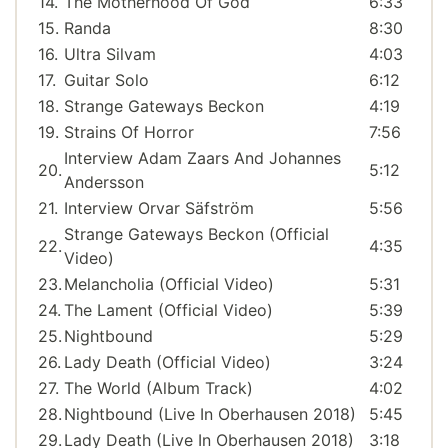
14.
The Motherhood Of God
6:33
15.
Randa
8:30
16.
Ultra Silvam
4:03
17.
Guitar Solo
6:12
18.
Strange Gateways Beckon
4:19
19.
Strains Of Horror
7:56
Interview Adam Zaars And Johannes
20.
5:12
Andersson
21.
Interview Orvar Säfström
5:56
Strange Gateways Beckon (Official
22.
4:35
Video)
23.
Melancholia (Official Video)
5:31
24.
The Lament (Official Video)
5:39
25.
Nightbound
5:29
26.
Lady Death (Official Video)
3:24
27.
The World (Album Track)
4:02
28.
Nightbound (Live In Oberhausen 2018)
5:45
29.
Lady Death (Live In Oberhausen 2018)
3:18