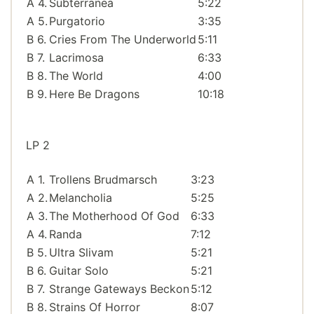
A 4.
Subterranea
5:22
A 5.
Purgatorio
3:35
B 6.
Cries From The Underworld
5:11
B 7.
Lacrimosa
6:33
B 8.
The World
4:00
B 9.
Here Be Dragons
10:18
LP 2
A 1.
Trollens Brudmarsch
3:23
A 2.
Melancholia
5:25
A 3.
The Motherhood Of God
6:33
A 4.
Randa
7:12
B 5.
Ultra Slivam
5:21
B 6.
Guitar Solo
5:21
B 7.
Strange Gateways Beckon
5:12
B 8.
Strains Of Horror
8:07