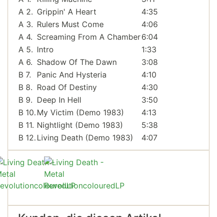
A 2.
Grippin' A Heart
4:35
A 3.
Rulers Must Come
4:06
A 4.
Screaming From A Chamber
6:04
A 5.
Intro
1:33
A 6.
Shadow Of The Dawn
3:08
B 7.
Panic And Hysteria
4:10
B 8.
Road Of Destiny
4:30
B 9.
Deep In Hell
3:50
B 10.
My Victim (Demo 1983)
4:13
B 11.
Nightlight (Demo 1983)
5:38
B 12.
Living Death (Demo 1983)
4:07