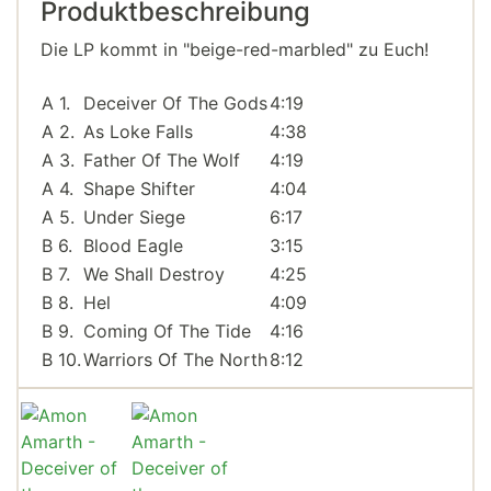
Produktbeschreibung
Die LP kommt in "beige-red-marbled" zu Euch!
A 1.
Deceiver Of The Gods
4:19
A 2.
As Loke Falls
4:38
A 3.
Father Of The Wolf
4:19
A 4.
Shape Shifter
4:04
A 5.
Under Siege
6:17
B 6.
Blood Eagle
3:15
B 7.
We Shall Destroy
4:25
B 8.
Hel
4:09
B 9.
Coming Of The Tide
4:16
B 10.
Warriors Of The North
8:12