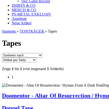
Doc Gator Record
SHIRTS & CO
MERCH & CO
PS-METAL EXKLUSIV
Angebote
Neue Artikel
Startseite
»
TONTRÄGER
»
Tapes
Tapes
Zeige
1
bis
1
(von insgesamt
1
Artikeln)
1
Doomentor - Altar Of Resurrection / Hym
Doppel Tape