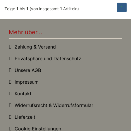
1
Zeige
1
bis
1
(von insgesamt
1
Artikeln)
Mehr über...
Zahlung & Versand
Privatsphäre und Datenschutz
Unsere AGB
Impressum
Kontakt
Widerrufsrecht & Widerrufsformular
Lieferzeit
Cookie Einstellungen